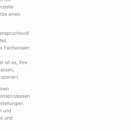
nzielle
rbe einen
anspruchsvoll
des
es Fachwissen
 ist es, Ihre
passen,
operiert.
inen
ionsprozessen
estellungen.
en und
os und