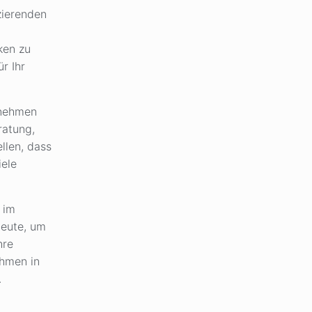
zierenden
ken zu
r Ihr
rnehmen
ratung,
llen, dass
iele
 im
heute, um
hre
ehmen in
.