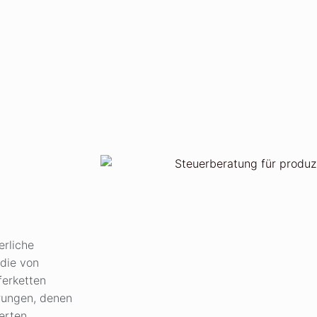
erliche
 die von
ferketten
erungen, denen
erten